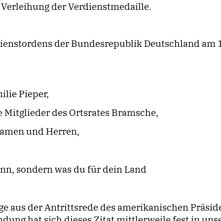
Verleihung der Verdienstmedaille.
dienstordens der Bundesrepublik Deutschland am 
ilie Pieper,
e Mitglieder des Ortsrates Bramsche,
 Damen und Herren,
ann, sondern was du für dein Land
age aus der Antrittsrede des amerikanischen Präsi
ung hat sich dieses Zitat mittlerweile fest in uns