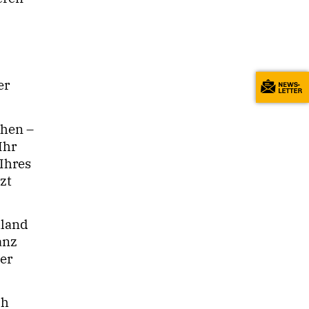
er
chen –
Ihr
Ihres
zt
hland
anz
er
ch