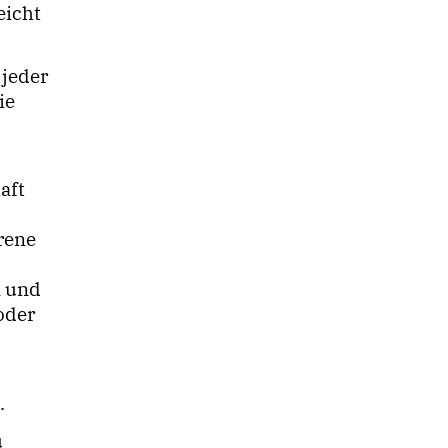
eicht
 jeder
ie
aft
rene
n und
oder
.
u