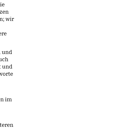
ie
tzen
n; wir
ere
n und
auch
t und
gworte
en im
iteren