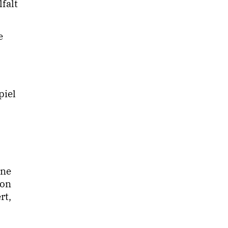
falt
e
piel
ine
von
rt,